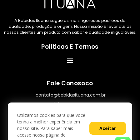
A Bebidas Ituana segue os mais rigorosos padrões de
qualidade, produção e origem. Nossa missão é levar até os
nossos clientes um produto com sabor e qualidade inigualáveis.
Políticas E Termos
Fale Conosoco
contato@bebidasituana.com.br
(11) 93735-7474
Estrada Municipal de Itu 070/424, S/N
Utilizamos cookies para que você
tenha a melhor experiência em
Das 08:00 hrs as 17:00 hrs
nosso site. Para saber mais
Aceitar
acesse nossa página de