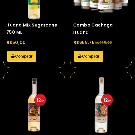
Ituana Mix Sugarcane
Combo Cachaça
750 ML
Ituana
R$
50,00
R$
658,75
R$
775,00
Comprar
Comprar