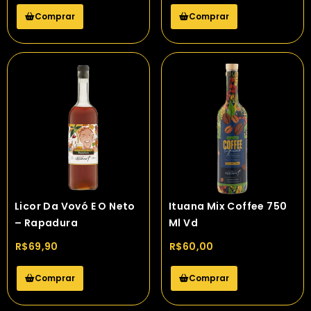
Comprar
Comprar
Licor Da Vovó E O Neto
Ituana Mix Coffee 750
– Rapadura
Ml Vd
R$
69,90
R$
60,00
Comprar
Comprar