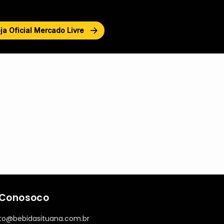
ja Oficial Mercado Livre
 Conosoco
to@bebidasituana.com.br