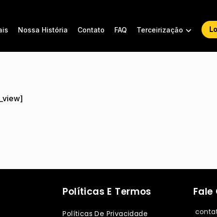
Lo
ais
Nossa História
Contato
FAQ
Terceirização
g_view]
Políticas E Termos
Fale
conta
Políticas De Privacidade