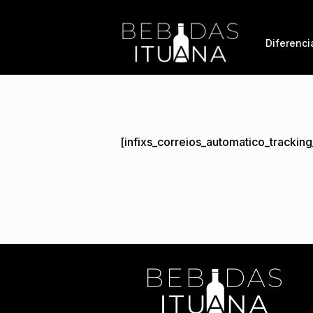
Diferenci
[infixs_correios_automatico_trackin